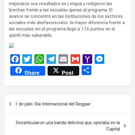
mejoraron sus resultados en Lengua y redujeron las
brechas frente a las escuelas ajenas al programa. El
avance se concentró en las instituciones de los sectores
sociales más desfavorecidos: la mayor diferencia frente a
las escuelas sin el programa llegó a 17,6 puntos en el
quintil más vulnerable.
F
T
W
T
E
G
Y
M
a
wi
h
el
m
m
a
es
C
Share
Post
ce
tt
at
e
ail
ail
h
se
o
b
er
s
gr
o
n
m
o
A
a
o
g
p
Navegación
1 de julio: Día Internacional del Reggae
o
p
m
M
er
ar
de
k
p
ail
tir
entradas
Desarticularon una banda delictiva que operaba en la
Capital