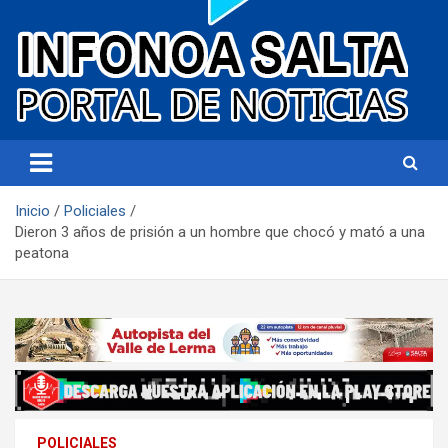
Portal de noticias
Infonoa Salta
Inicio
Policiales
Dieron 3 años de prisión a un hombre que chocó y mató a una
peatona
POLICIALES