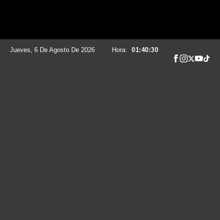
Jueves, 6 De Agosto De 2026
|
Hora:
01:40:31
|