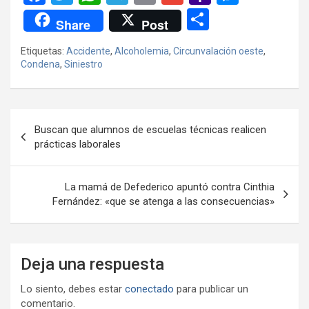
a
wi
h
el
m
m
a
es
C
Share
Post
ce
tt
at
e
ail
ail
h
se
o
Etiquetas:
Accidente
,
Alcoholemia
,
Circunvalación oeste
,
b
er
s
gr
o
n
m
Condena
,
Siniestro
o
A
a
o
g
p
o
p
m
M
er
ar
Navegación
k
p
ail
tir
Buscan que alumnos de escuelas técnicas realicen
de
prácticas laborales
entradas
La mamá de Defederico apuntó contra Cinthia
Fernández: «que se atenga a las consecuencias»
Deja una respuesta
Lo siento, debes estar
conectado
para publicar un
comentario.