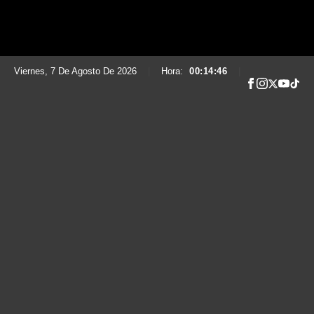
Viernes, 7 De Agosto De 2026
|
Hora:
00:14:47
|