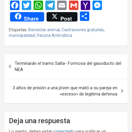
F
T
W
T
E
G
Y
M
a
wi
h
el
m
m
a
es
C
Share
Post
ce
tt
at
e
ail
ail
h
se
o
Etiquetas:
Bienestar animal
,
Castraciones gratuitas
,
b
er
s
gr
o
n
m
municipalidad
,
Vacuna Antirrabica
o
A
a
o
g
p
o
p
m
M
er
ar
Navegación
k
p
ail
tir
Terminarán el tramo Salta- Formosa del gasoducto del
de
NEA
entradas
3 años de prisión a una jóven que mató a su pareja en
«exceso» de legítima defensa
Deja una respuesta
Lo siento, debes estar
conectado
para publicar un