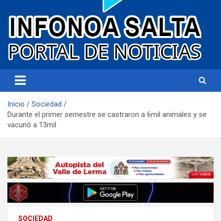
Portal de noticias
Infonoa Salta
Inicio
Sociedad
Durante el primer semestre se castraron a 6mil animales y se
vacunó a 13mil
SOCIEDAD