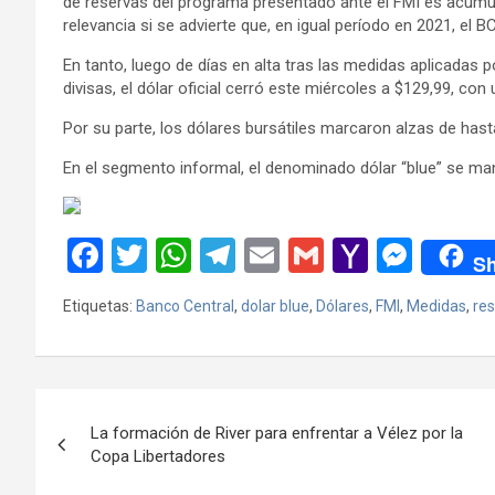
de reservas del programa presentado ante el FMI es acumula
relevancia si se advierte que, en igual período en 2021, el
En tanto, luego de días en alta tras las medidas aplicadas p
divisas, el dólar oficial cerró este miércoles a $129,99, con
Por su parte, los dólares bursátiles marcaron alzas de hast
En el segmento informal, el denominado dólar “blue” se ma
F
T
W
T
E
G
Y
M
Sh
a
wi
h
el
m
m
a
es
Etiquetas:
Banco Central
,
dolar blue
,
Dólares
,
FMI
,
Medidas
,
re
ce
tt
at
e
ail
ail
h
se
b
er
s
gr
o
n
o
A
a
o
g
Navegación
o
p
m
M
er
La formación de River para enfrentar a Vélez por la
de
Copa Libertadores
k
p
ail