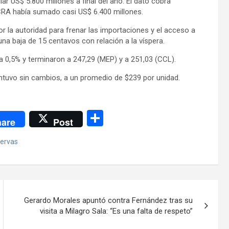
r US$ 5.800 millones a final del año. El dato cobra
 BCRA había sumado casi US$ 6.400 millones.
or la autoridad para frenar las importaciones y el acceso a
 una baja de 15 centavos con relación a la víspera.
a 0,5% y terminaron a 247,29 (MEP) y a 251,03 (CCL).
ntuvo sin cambios, a un promedio de $239 por unidad.
C
are
Post
o
servas
m
p
ar
tir
Gerardo Morales apuntó contra Fernández tras su
visita a Milagro Sala: “Es una falta de respeto”