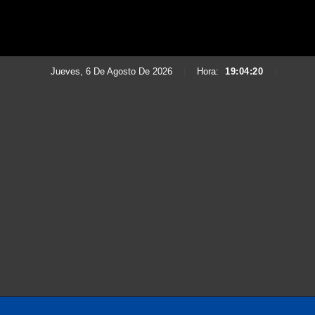
Jueves, 6 De Agosto De 2026
|
Hora:
19:04:21
|
Saltar