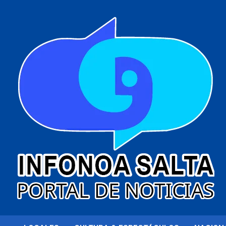
al
contenido
Portal de noticias
Infonoa Salta