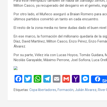
Para este reemplazo también se habla de Santiago Simón, a
Milton Casco, ya recuperado del desgarro en el gemelo, ing
Por otro lado, el Muñeco aseguró a Braian Romero para aco
últimos partidos convirtió un tanto en cada encuentro.
El resto de la zona media no tiene dudas dado el buen nive
En ese marco, la formación del millonario quedaría de la
Díaz, David Martínez, Milton Casco; Enzo Pérez, Enzo Ferná
Álvarez.
Por su parte, Vélez iría con Lucas Hoyos; Tomás Guidara, 
Nicolás Garayalde, Máximo Perrone, Joel Soñora; Luca Orel
F
T
W
T
E
G
Y
M
Sh
a
wi
h
el
m
m
a
es
Etiquetas:
Copa libertadores
,
Formación
,
Julián Alvarez
,
River 
ce
tt
at
e
ail
ail
h
se
b
er
s
gr
o
n