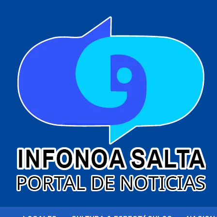
al
contenido
Portal de noticias
Infonoa Salta