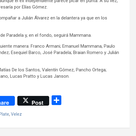
unque el ex Independiente parece picar en punta. A su vez,
resaría por Elías Gómez.
mpañar a Julián Álvarez en la delantera ya que en los
l de Paradela y, en el fondo, seguirá Mammana.
 siguiente manera: Franco Armani; Emanuel Mammana, Paulo
ndez; Esequiel Barco, José Paradela; Braian Romero y Julián
Matías De los Santos, Valentín Gómez, Pancho Ortega;
lano, Lucas Pratto y Lucas Janson.
C
are
Post
o
Plate
,
Velez
m
p