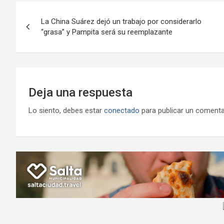
o
A
a
o
g
Navegación
o
p
m
M
er
La China Suárez dejó un trabajo por considerarlo
de
“grasa” y Pampita será su reemplazante
k
p
ail
entradas
Deja una respuesta
Lo siento, debes estar
conectado
para publicar un comenta