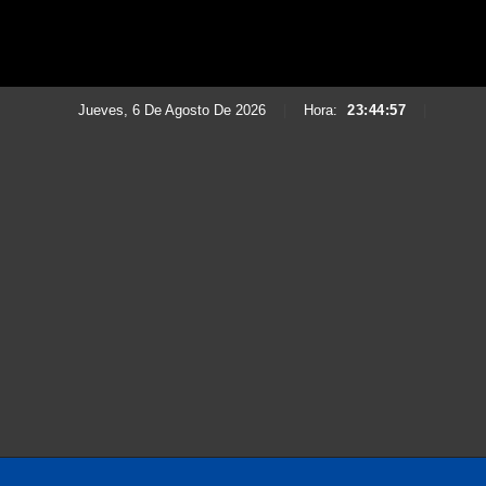
Jueves, 6 De Agosto De 2026
|
Hora:
23:44:59
|
Saltar