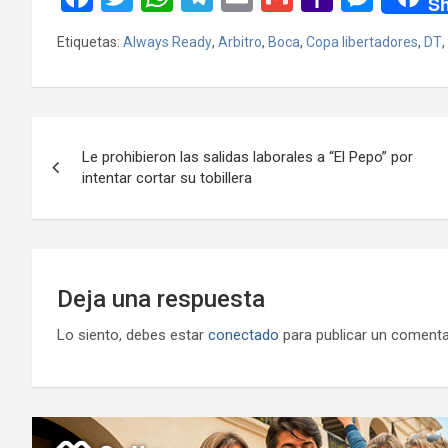
Sh
a
wi
h
el
m
m
a
es
Etiquetas:
Always Ready
,
Arbitro
,
Boca
,
Copa libertadores
,
DT
,
ce
tt
at
e
ail
ail
h
se
b
er
s
gr
o
n
o
A
a
o
g
Navegación
o
p
m
M
er
Le prohibieron las salidas laborales a “El Pepo” por
de
intentar cortar su tobillera
k
p
ail
entradas
Deja una respuesta
Lo siento, debes estar
conectado
para publicar un comenta