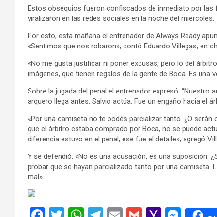
Estos obsequios fueron confiscados de inmediato por las f
viralizaron en las redes sociales en la noche del miércoles.
Por esto, esta mañana el entrenador de Always Ready apunt
«Sentimos que nos robaron», contó Eduardo Villegas, en cha
«No me gusta justificar ni poner excusas, pero lo del árb
imágenes, que tienen regalos de la gente de Boca. Es una v
Sobre la jugada del penal el entrenador expresó: “Nuestro ar
arquero llega antes. Salvio actúa. Fue un engaño hacia el árbi
«Por una camiseta no te podés parcializar tanto. ¿O ser
que el árbitro estaba comprado por Boca, no se puede act
diferencia estuvo en el penal, ese fue el detalle», agregó Vil
Y se defendió: «No es una acusación, es una suposición. ¿
probar que se hayan parcializado tanto por una camiseta. 
mal».
F
T
W
T
E
G
Y
M