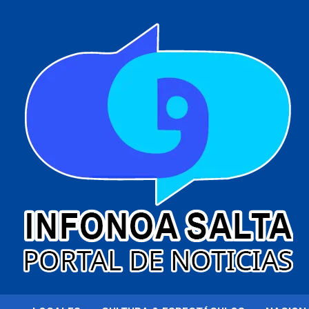
al
contenido
Portal de noticias
Infonoa Salta