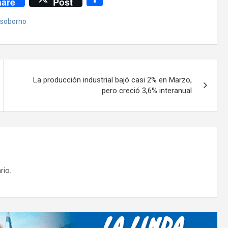
are
Post
o
soborno
m
p
ar
tir
La producción industrial bajó casi 2% en Marzo,
pero creció 3,6% interanual
rio.