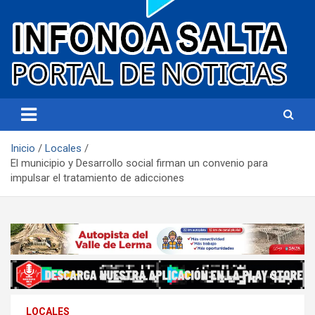
Portal de noticias
Infonoa Salta
Inicio
Locales
El municipio y Desarrollo social firman un convenio para
impulsar el tratamiento de adicciones
LOCALES