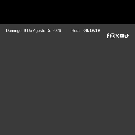
Domingo, 9 De Agosto De 2026
|
Hora:
09:19:20
|