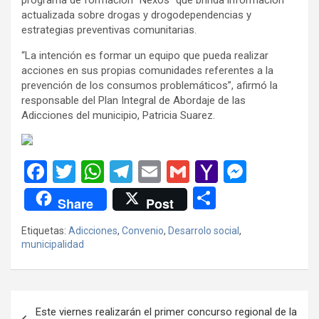
actualizada sobre drogas y drogodependencias y
estrategias preventivas comunitarias.
“La intención es formar un equipo que pueda realizar
acciones en sus propias comunidades referentes a la
prevención de los consumos problemáticos”, afirmó la
responsable del Plan Integral de Abordaje de las
Adicciones del municipio, Patricia Suarez.
F
T
W
T
E
G
Y
M
a
wi
h
el
m
m
a
es
C
Share
Post
ce
tt
at
e
ail
ail
h
se
o
Etiquetas:
Adicciones
,
Convenio
,
Desarrolo social
,
b
er
s
gr
o
n
m
municipalidad
o
A
a
o
g
p
o
p
m
M
er
ar
Navegación
k
p
ail
tir
Este viernes realizarán el primer concurso regional de la