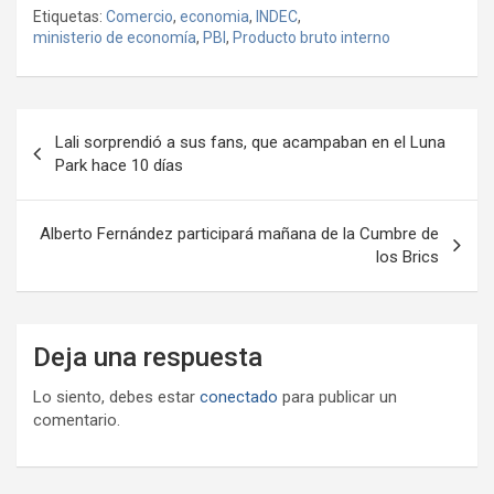
o
Etiquetas:
Comercio
,
economia
,
INDEC
,
b
er
s
gr
o
n
m
ministerio de economía
,
PBI
,
Producto bruto interno
o
A
a
o
g
p
o
p
m
M
er
ar
Navegación
k
p
ail
tir
Lali sorprendió a sus fans, que acampaban en el Luna
de
Park hace 10 días
entradas
Alberto Fernández participará mañana de la Cumbre de
los Brics
Deja una respuesta
Lo siento, debes estar
conectado
para publicar un
comentario.