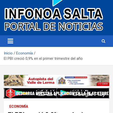
Portal de noticias
Infonoa Salta
Inicio
Economía
El PBI creció 0,9% en el primer trimestre del año
ECONOMÍA