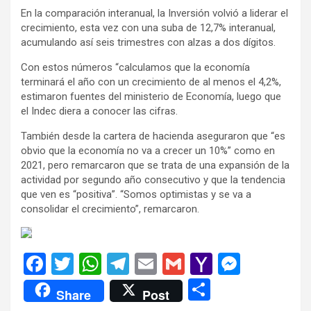
En la comparación interanual, la Inversión volvió a liderar el
crecimiento, esta vez con una suba de 12,7% interanual,
acumulando así seis trimestres con alzas a dos dígitos.
Con estos números “calculamos que la economía
terminará el año con un crecimiento de al menos el 4,2%,
estimaron fuentes del ministerio de Economía, luego que
el Indec diera a conocer las cifras.
También desde la cartera de hacienda aseguraron que “es
obvio que la economía no va a crecer un 10%” como en
2021, pero remarcaron que se trata de una expansión de la
actividad por segundo año consecutivo y que la tendencia
que ven es “positiva”. “Somos optimistas y se va a
consolidar el crecimiento”, remarcaron.
F
T
W
T
E
G
Y
M
a
wi
h
el
m
m
a
es
C
Share
Post
ce
tt
at
e
ail
ail
h
se