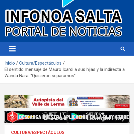
Portal de noticias
Infonoa Salta
Inicio
Cultura/Espectáculos
El sentido mensaje de Mauro Icardi a sus hijas y la indirecta a
Wanda Nara: “Quisieron separarnos”
CULTURA/ESPECTÁCULOS