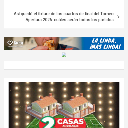
k
p
ail
tir
entradas
Así quedó el fixture de los cuartos de final del Torneo
Apertura 2026: cuáles serán todos los partidos