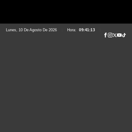
Lunes, 10 De Agosto De 2026
|
Hora:
09:41:14
|