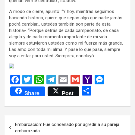
querían verme destruido”, sostuvo.
A modo de cierre, apuntó: “Y hoy, mientras seguimos
haciendo historia, quiero que sepan algo que nadie jamás
podrá cambiar… ustedes también son parte de esta
historia». “Porque detrás de cada campeonato, de cada
alegría y de cada momento importante de mi vida…
siempre estuvieron ustedes como mi fuerza más grande.
Las amo con toda mi alma. Y pase lo que pase, siempre
voy a estar para usted. Siempre», concluyó.
F
T
W
T
E
G
Y
M
a
wi
h
el
m
m
a
es
C
Share
Post
ce
tt
at
e
ail
ail
h
se
o
b
er
s
gr
o
n
m
o
A
a
o
g
p
Navegación
Embarcación: Fue condenado por agredir a su pareja
o
p
m
M
er
ar
de
embarazada