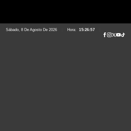
Sábado, 8 De Agosto De 2026
|
Hora:
15:26:58
|