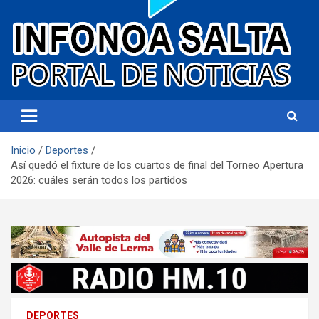
Portal de noticias
Infonoa Salta
Inicio
Deportes
Así quedó el fixture de los cuartos de final del Torneo Apertura
2026: cuáles serán todos los partidos
DEPORTES