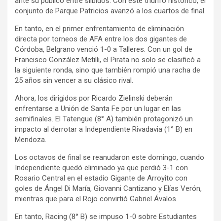
ante su público entre silbidos. Con este triunfo histórico, el
conjunto de Parque Patricios avanzó a los cuartos de final.
En tanto, en el primer enfrentamiento de eliminación
directa por torneos de AFA entre los dos gigantes de
Córdoba, Belgrano venció 1-0 a Talleres. Con un gol de
Francisco González Metilli, el Pirata no solo se clasificó a
la siguiente ronda, sino que también rompió una racha de
25 años sin vencer a su clásico rival.
Ahora, los dirigidos por Ricardo Zielinski deberán
enfrentarse a Unión de Santa Fe por un lugar en las
semifinales. El Tatengue (8° A) también protagonizó un
impacto al derrotar a Independiente Rivadavia (1° B) en
Mendoza.
Los octavos de final se reanudaron este domingo, cuando
Independiente quedó eliminado ya que perdió 3-1 con
Rosario Central en el estadio Gigante de Arroyito con
goles de Ángel Di María, Giovanni Cantizano y Elías Verón,
mientras que para el Rojo convirtió Gabriel Ávalos.
En tanto, Racing (8° B) se impuso 1-0 sobre Estudiantes