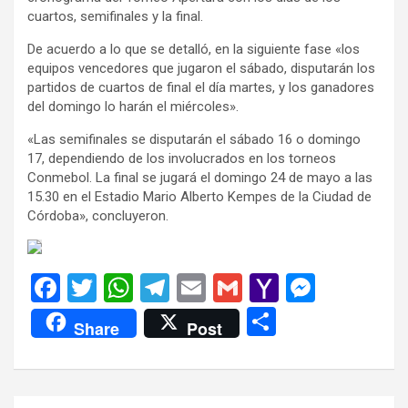
cuartos, semifinales y la final.
De acuerdo a lo que se detalló, en la siguiente fase «los
equipos vencedores que jugaron el sábado, disputarán los
partidos de cuartos de final el día martes, y los ganadores
del domingo lo harán el miércoles».
«Las semifinales se disputarán el sábado 16 o domingo
17, dependiendo de los involucrados en los torneos
Conmebol. La final se jugará el domingo 24 de mayo a las
15.30 en el Estadio Mario Alberto Kempes de la Ciudad de
Córdoba», concluyeron.
F
T
W
T
E
G
Y
M
a
wi
h
el
m
m
a
es
C
Share
Post
ce
tt
at
e
ail
ail
h
se
o
b
er
s
gr
o
n
m
o
A
a
o
g