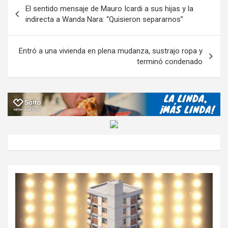
p
Navegación
El sentido mensaje de Mauro Icardi a sus hijas y la
o
p
m
M
er
ar
de
indirecta a Wanda Nara: “Quisieron separarnos”
k
p
ail
tir
entradas
Entró a una vivienda en plena mudanza, sustrajo ropa y
terminó condenado