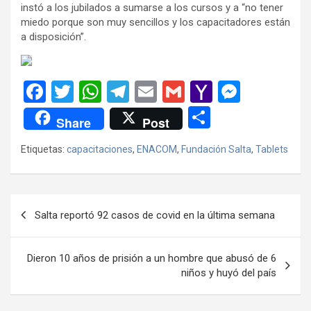
instó a los jubilados a sumarse a los cursos y a “no tener
miedo porque son muy sencillos y los capacitadores están
a disposición”.
F
T
W
T
E
G
Y
M
a
wi
h
el
m
m
a
es
C
Share
Post
ce
tt
at
e
ail
ail
h
se
o
Etiquetas:
capacitaciones
,
ENACOM
,
Fundación Salta
,
Tablets
b
er
s
gr
o
n
m
o
A
a
o
g
p
o
p
m
M
er
ar
Navegación
Salta reportó 92 casos de covid en la última semana
k
p
ail
tir
de
entradas
Dieron 10 años de prisión a un hombre que abusó de 6
niños y huyó del país