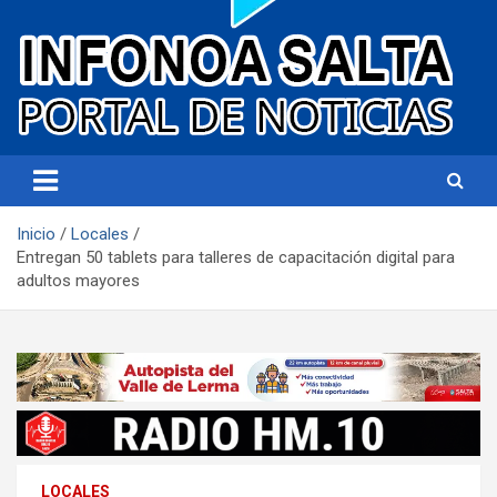
Portal de noticias
Infonoa Salta
Inicio
Locales
Entregan 50 tablets para talleres de capacitación digital para
adultos mayores
LOCALES