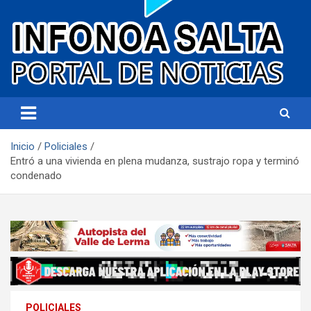
Portal de noticias
Infonoa Salta
Inicio
Policiales
Entró a una vivienda en plena mudanza, sustrajo ropa y terminó
condenado
POLICIALES