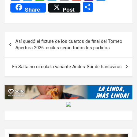
a
wi
h
el
m
m
a
es
C
Share
Post
ce
tt
at
e
ail
ail
h
se
o
b
er
s
gr
o
n
m
o
A
a
o
g
p
Navegación
Así quedó el fixture de los cuartos de final del Torneo
o
p
m
M
er
ar
de
Apertura 2026: cuáles serán todos los partidos
k
p
ail
tir
entradas
En Salta no circula la variante Andes-Sur de hantavirus