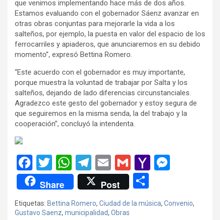
que venimos implementando hace más de dos años.
Estamos evaluando con el gobernador Sáenz avanzar en
otras obras conjuntas para mejorarle la vida a los
salteños, por ejemplo, la puesta en valor del espacio de los
ferrocarriles y apiaderos, que anunciaremos en su debido
momento”, expresó Bettina Romero.
“Este acuerdo con el gobernador es muy importante,
porque muestra la voluntad de trabajar por Salta y los
salteños, dejando de lado diferencias circunstanciales.
Agradezco este gesto del gobernador y estoy segura de
que seguiremos en la misma senda, la del trabajo y la
cooperación”, concluyó la intendenta.
F
T
W
T
E
G
Y
M
a
wi
h
el
m
m
a
es
C
Share
Post
ce
tt
at
e
ail
ail
h
se
o
Etiquetas:
Bettina Romero
,
Ciudad de la música
,
Convenio
,
b
er
s
gr
o
n
m
Gustavo Saenz
,
municipalidad
,
Obras