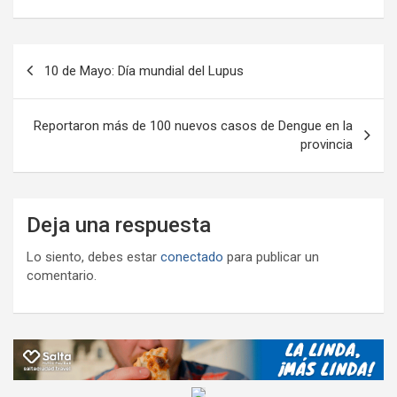
o
A
a
o
g
p
o
p
m
M
er
ar
Navegación
k
p
ail
tir
10 de Mayo: Día mundial del Lupus
de
entradas
Reportaron más de 100 nuevos casos de Dengue en la
provincia
Deja una respuesta
Lo siento, debes estar
conectado
para publicar un
comentario.