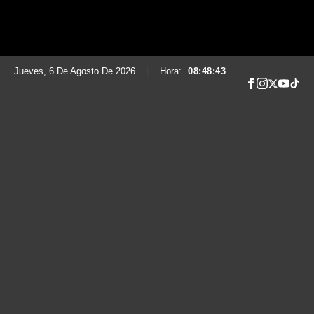
Jueves, 6 De Agosto De 2026
|
Hora:
08:48:44
|