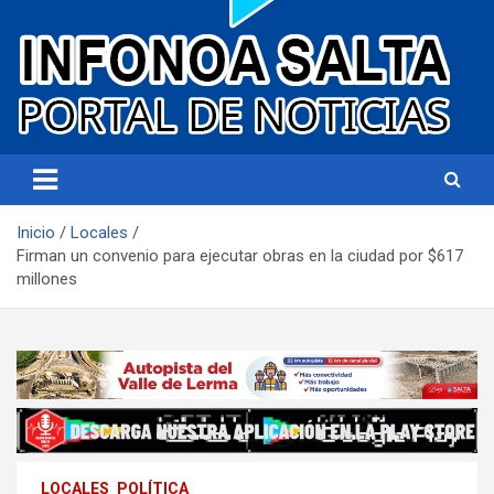
Portal de noticias
Infonoa Salta
Inicio
Locales
Firman un convenio para ejecutar obras en la ciudad por $617
millones
LOCALES
POLÍTICA