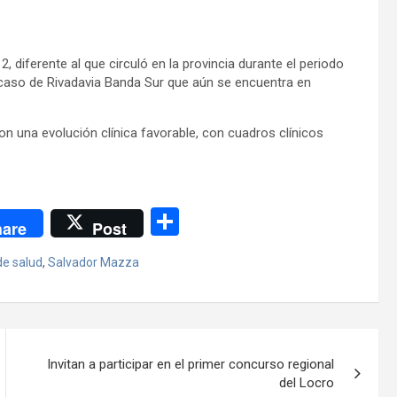
, diferente al que circuló en la provincia durante el periodo
l caso de Rivadavia Banda Sur que aún se encuentra en
n una evolución clínica favorable, con cuadros clínicos
C
are
Post
o
de salud
,
Salvador Mazza
m
p
ar
tir
Invitan a participar en el primer concurso regional
del Locro