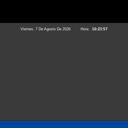
Viernes, 7 De Agosto De 2026
|
Hora:
16:23:58
|
Saltar