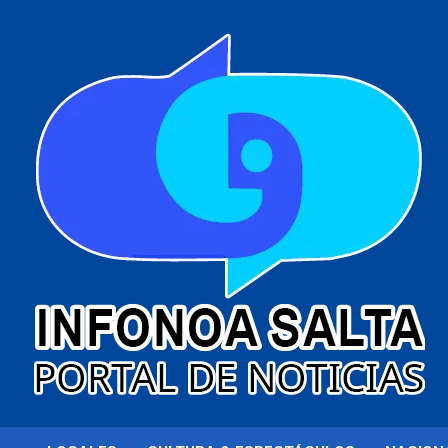
al
contenido
Portal de noticias
Infonoa Salta