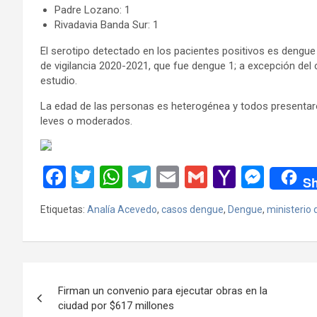
Padre Lozano: 1
Rivadavia Banda Sur: 1
El serotipo detectado en los pacientes positivos es dengue 2
de vigilancia 2020-2021, que fue dengue 1; a excepción de
estudio.
La edad de las personas es heterogénea y todos presentaro
leves o moderados.
F
T
W
T
E
G
Y
M
Sh
a
wi
h
el
m
m
a
es
Etiquetas:
Analía Acevedo
,
casos dengue
,
Dengue
,
ministerio 
ce
tt
at
e
ail
ail
h
se
b
er
s
gr
o
n
o
A
a
o
g
Navegación
o
p
m
M
er
Firman un convenio para ejecutar obras en la
de
ciudad por $617 millones
k
p
ail