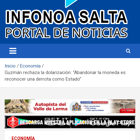
Portal de noticias
Infonoa Salta
Inicio
Economía
Guzmán rechaza la dolarización: “Abandonar la moneda es
reconocer una derrota como Estado”
ECONOMÍA