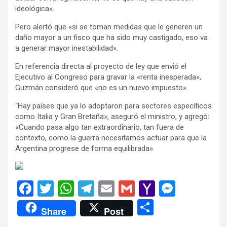
ideológica».
Pero alertó que «si se toman medidas que le generen un
daño mayor a un fisco que ha sido muy castigado, eso va
a generar mayor inestabilidad».
En referencia directa al proyecto de ley que envió el
Ejecutivo al Congreso para gravar la «renta inesperada»,
Guzmán consideró que «no es un nuevo impuesto».
“Hay países que ya lo adoptaron para sectores específicos
como Italia y Gran Bretaña», aseguró el ministro, y agregó:
«Cuando pasa algo tan extraordinario, tan fuera de
contexto, como la guerra necesitamos actuar para que la
Argentina progrese de forma equilibrada».
F
T
W
T
E
G
Y
M
a
wi
h
el
m
m
a
es
C
Share
Post
ce
tt
at
e
ail
ail
h
se
o