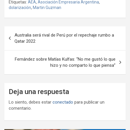
Etiquetas:
AEA
,
Asociación Empresaria Argentina
,
b
er
s
gr
o
n
m
dolarización
,
Martin Guzman
o
A
a
o
g
p
o
p
m
M
er
ar
Navegación
k
p
ail
tir
Australia será rival de Perú por el repechaje rumbo a
de
Qatar 2022
entradas
Fernández sobre Matías Kulfas: “No me gustó lo que
hizo y no comparto lo que piensa”
Deja una respuesta
Lo siento, debes estar
conectado
para publicar un
comentario.