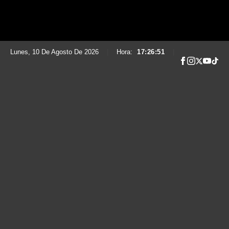
Lunes, 10 De Agosto De 2026
|
Hora:
17:26:52
|