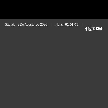
Sábado, 8 De Agosto De 2026
|
Hora:
01:51:06
|