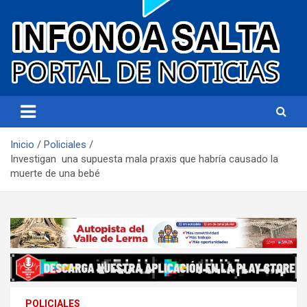
Portal de noticias
Infonoa Salta
Inicio
Policiales
Investigan una supuesta mala praxis que habría causado la
muerte de una bebé
POLICIALES