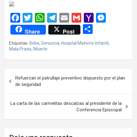
F
T
W
T
E
G
Y
M
a
wi
h
el
m
m
a
es
C
Share
Post
ce
tt
at
e
ail
ail
h
se
o
Etiquetas:
Bebe
,
Denuncia
,
Hospital Materno Infantil
,
b
er
s
gr
o
n
m
Mala Praxis
,
Muerte
o
A
a
o
g
p
o
p
m
M
er
ar
Navegación
k
p
ail
tir
Refuerzan el patrullaje preventivo dispuesto por el plan
de
de seguridad
entradas
La carta de las carmelitas descalzas al presidente de la
Conferencia Episcopal