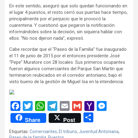
En este sentido, aseguró que solo quedan funcionando en
el lugar 4 puestos, el resto cerró sus puertas hace tiempo,
principalmente por el perjuicio que le provocó la
cuarentena. Y cuestionó que pegaron la notificación
informándoles sobre la decisión, sin siquiera hablar con
ellos. “No nos dijeron nada”, expresó.
Cabe recordar que el “Paseo de la Familia” fue inaugurado
el 11 de junio de 2015 por el entonces presidente José
“Pepe” Muratore con 28 locales. Sus primeros ocupantes
fueron algunos comerciantes del Parque San Martín que
terminaron reubicados en el corredor antoniano, bajo el
visto bueno de la gestión de Miguel Isa en la intendencia.
F
T
W
T
E
G
Y
M
a
wi
h
el
m
m
a
es
C
Share
Post
ce
tt
at
e
ail
ail
h
se
o
Etiquetas:
Comerciantes
,
El tribuno
,
Juventud Antoniana
,
b
er
s
gr
o
n
m
Paseo de la familia
,
Puestos