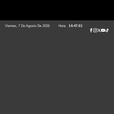
Viernes, 7 De Agosto De 2026
|
Hora:
14:47:03
|