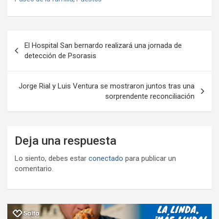
o
A
a
o
g
p
o
p
m
M
er
ar
Navegación
k
p
ail
tir
El Hospital San bernardo realizará una jornada de
de
detección de Psorasis
entradas
Jorge Rial y Luis Ventura se mostraron juntos tras una
sorprendente reconciliación
Deja una respuesta
Lo siento, debes estar
conectado
para publicar un
comentario.