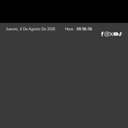
Jueves, 6 De Agosto De 2026
|
Hora:
08:56:37
|