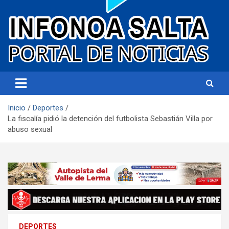
Portal de noticias
Infonoa Salta
Inicio
Deportes
La fiscalía pidió la detención del futbolista Sebastián Villa por
abuso sexual
DEPORTES