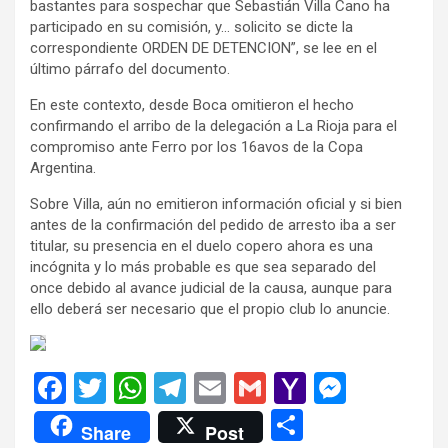
bastantes para sospechar que Sebastián Villa Cano ha
participado en su comisión, y… solicito se dicte la
correspondiente ORDEN DE DETENCION”, se lee en el
último párrafo del documento.
En este contexto, desde Boca omitieron el hecho
confirmando el arribo de la delegación a La Rioja para el
compromiso ante Ferro por los 16avos de la Copa
Argentina.
Sobre Villa, aún no emitieron información oficial y si bien
antes de la confirmación del pedido de arresto iba a ser
titular, su presencia en el duelo copero ahora es una
incógnita y lo más probable es que sea separado del
once debido al avance judicial de la causa, aunque para
ello deberá ser necesario que el propio club lo anuncie.
F
T
W
T
E
G
Y
M
a
wi
h
el
m
m
a
es
C
Share
Post