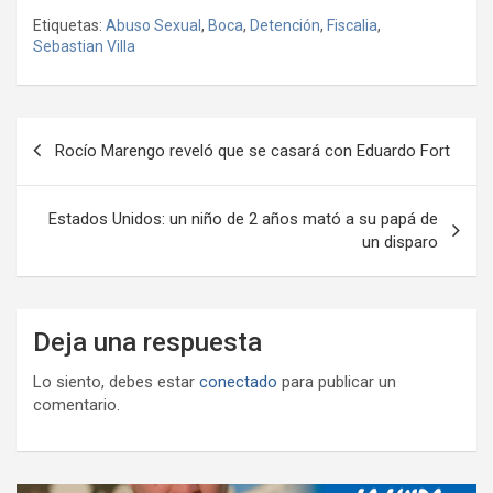
ce
tt
at
e
ail
ail
h
se
o
Etiquetas:
Abuso Sexual
,
Boca
,
Detención
,
Fiscalia
,
b
er
s
gr
o
n
m
Sebastian Villa
o
A
a
o
g
p
o
p
m
M
er
ar
Navegación
k
p
ail
tir
Rocío Marengo reveló que se casará con Eduardo Fort
de
entradas
Estados Unidos: un niño de 2 años mató a su papá de
un disparo
Deja una respuesta
Lo siento, debes estar
conectado
para publicar un
comentario.