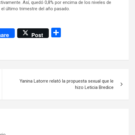
tivamente. Así, quedó 0,8% por encima de los niveles de
el último trimestre del año pasado.
C
are
Post
o
m
p
ar
tir
Yanina Latorre relató la propuesta sexual que le
hizo Leticia Bredice
rio.