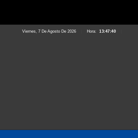
Viernes, 7 De Agosto De 2026
|
Hora:
13:47:42
|
Saltar