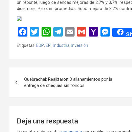
un repunte, luego de sendas mejoras de 2,7% y 3,7%, respec
diciembre. Pero, en promedios, hubo mejora de 3,2% contra 
F
T
W
T
E
G
Y
M
Sh
a
wi
h
el
m
m
a
es
Etiquetas:
EDP
,
EPI
,
Industria
,
Inversión
ce
tt
at
e
ail
ail
h
se
b
er
s
gr
o
n
o
A
a
o
g
Navegación
o
p
m
M
er
Quebrachal: Realizaron 3 allanamientos por la
de
entrega de cheques sin fondos
k
p
ail
entradas
Deja una respuesta
Lo siento, debes estar
conectado
para publicar un comenta