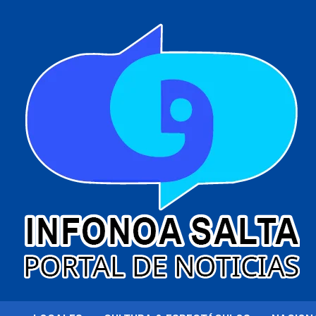
al
contenido
Portal de noticias
Infonoa Salta