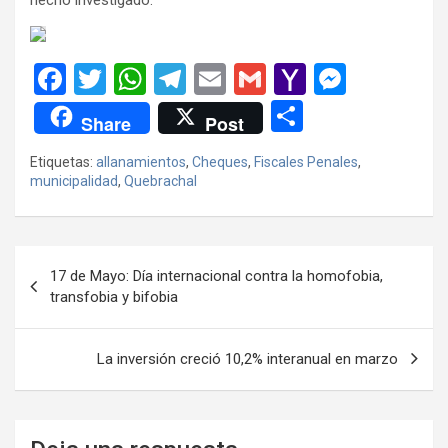
F
T
W
T
E
G
Y
M
a
wi
h
el
m
m
a
es
C
Share
Post
ce
tt
at
e
ail
ail
h
se
o
Etiquetas:
allanamientos
,
Cheques
,
Fiscales Penales
,
b
er
s
gr
o
n
m
municipalidad
,
Quebrachal
o
A
a
o
g
p
o
p
m
M
er
ar
Navegación
k
p
ail
tir
17 de Mayo: Día internacional contra la homofobia,
de
transfobia y bifobia
entradas
La inversión creció 10,2% interanual en marzo