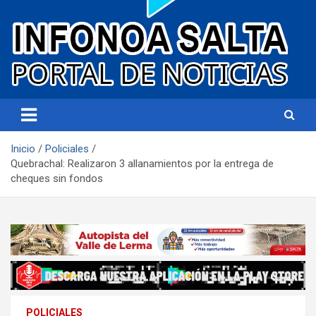
Portal de noticias
Infonoa Salta
Inicio
Policiales
Quebrachal: Realizaron 3 allanamientos por la entrega de
cheques sin fondos
POLICIALES