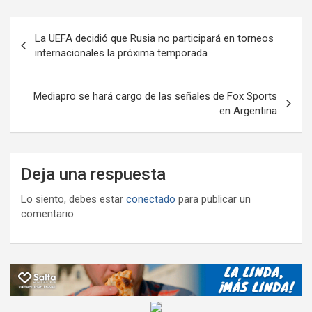
o
A
a
o
g
p
o
p
m
M
er
ar
Navegación
La UEFA decidió que Rusia no participará en torneos
k
p
ail
tir
de
internacionales la próxima temporada
entradas
Mediapro se hará cargo de las señales de Fox Sports
en Argentina
Deja una respuesta
Lo siento, debes estar
conectado
para publicar un
comentario.