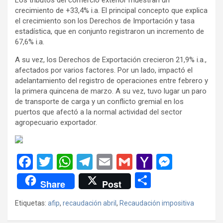
crecimiento de +33,4% i.a. El principal concepto que explica
el crecimiento son los Derechos de Importación y tasa
estadística, que en conjunto registraron un incremento de
67,6% i.a.
A su vez, los Derechos de Exportación crecieron 21,9% i.a.,
afectados por varios factores. Por un lado, impactó el
adelantamiento del registro de operaciones entre febrero y
la primera quincena de marzo. A su vez, tuvo lugar un paro
de transporte de carga y un conflicto gremial en los
puertos que afectó a la normal actividad del sector
agropecuario exportador.
F
T
W
T
E
G
Y
M
a
wi
h
el
m
m
a
es
C
Share
Post
ce
tt
at
e
ail
ail
h
se
o
Etiquetas:
afip
,
recaudación abril
,
Recaudación impositiva
b
er
s
gr
o
n
m