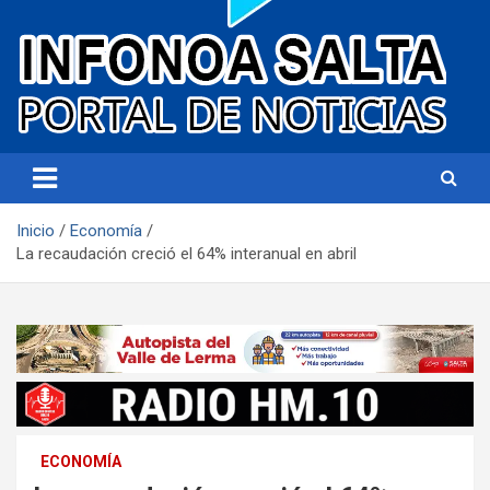
Portal de noticias
Infonoa Salta
Inicio
Economía
La recaudación creció el 64% interanual en abril
ECONOMÍA