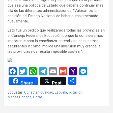
que sea una política de Estado que debería continuar más
allá de las diferentes administraciones. “Valoramos la
decisión del Estado Nacional de haberlo implementado
nuevamente.
Esto fue un pedido que realizamos todas las provincias en
el Consejo Federal de Educación porque lo consideramos
importante para la enseñanza-aprendizaje de nuestros
estudiantes y como implica una inversión muy grande, a
las provincias nos resulta imposible costear”.
F
T
W
T
E
G
Y
M
a
wi
h
el
m
m
a
es
C
Share
Post
ce
tt
at
e
ail
ail
h
se
o
Etiquetas:
Conectar igualdad
,
Escuela
,
licitación
,
b
er
s
gr
o
n
m
Matías Cánepa
,
Obras
o
A
a
o
g
p
o
p
m
M
er
ar