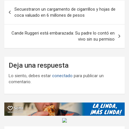
Navegación
k
p
ail
tir
Secuestraron un cargamento de cigarrillos y hojas de
de
coca valuado en 6 millones de pesos
entradas
Cande Ruggeri está embarazada: Su padre lo contó en
vivo sin su permiso
Deja una respuesta
Lo siento, debes estar
conectado
para publicar un
comentario.