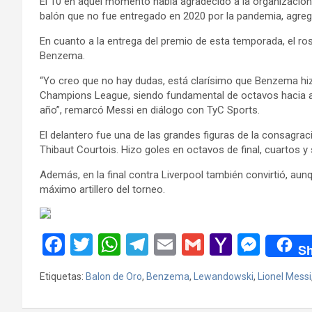
El 10 en aquel momento había agradecido a la organización
balón que no fue entregado en 2020 por la pandemia, agre
En cuanto a la entrega del premio de esta temporada, el ros
Benzema.
“Yo creo que no hay dudas, está clarísimo que Benzema hi
Champions League, siendo fundamental de octavos hacia ad
año”, remarcó Messi en diálogo con TyC Sports.
El delantero fue una de las grandes figuras de la consagra
Thibaut Courtois. Hizo goles en octavos de final, cuartos y 
Además, en la final contra Liverpool también convirtió, aunqu
máximo artillero del torneo.
F
T
W
T
E
G
Y
M
Sh
a
wi
h
el
m
m
a
es
Etiquetas:
Balon de Oro
,
Benzema
,
Lewandowski
,
Lionel Messi
ce
tt
at
e
ail
ail
h
se
b
er
s
gr
o
n