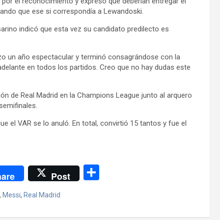
 por el reconocimiento y expresó que deberían entregar el
gando que ese si correspondía a Lewandoski.
arino indicó que esta vez su candidato predilecto es
zo un año espectacular y terminó consagrándose con la
elante en todos los partidos. Creo que no hay dudas este
ción de Real Madrid en la Champions League junto al arquero
semifinales.
e el VAR se lo anuló. En total, convirtió 15 tantos y fue el
C
are
Post
o
,
Messi
,
Real Madrid
m
p