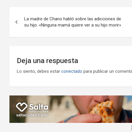
o
A
a
o
g
Navegación
o
p
m
M
er
La madre de Chano habló sobre las adicciones de
de
su hijo: «Ninguna mamá quiere ver a su hijo morir»
k
p
ail
entradas
Deja una respuesta
Lo siento, debes estar
conectado
para publicar un comenta