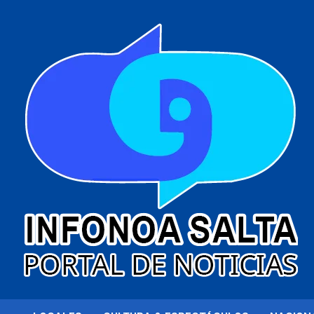
al
contenido
Portal de noticias
Infonoa Salta