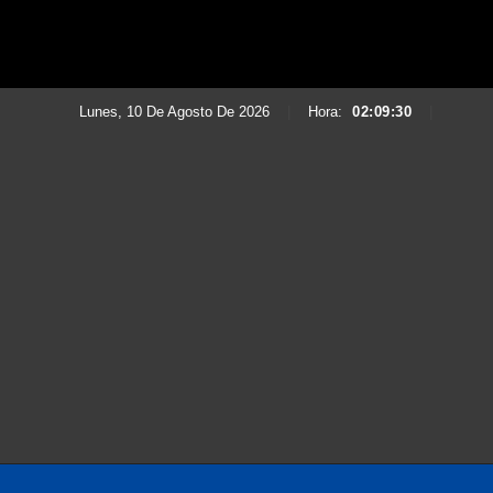
Lunes, 10 De Agosto De 2026
|
Hora:
02:09:31
|
Saltar