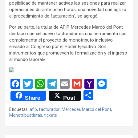
posibilidad de mantener activas las sesiones para realizar
operaciones durante ocho horas, una novedad que agiliza
el procedimiento de facturación”, se agregó.
Por su parte, la titular de AFIP, Mercedes Marcó del Pont
destacó que «el nuevo facturador es una herramienta que
complementa el proyecto de monotributo inclusivo
enviado al Congreso por el Poder Ejecutivo. Son
instrumentos que promueven la formalización y el ingreso
al mundo laboral».
F
T
W
T
E
G
Y
M
a
wi
h
el
m
m
a
es
C
Share
Post
ce
tt
at
e
ail
ail
h
se
o
Etiquetas:
afip
,
facturador
,
Mercedes Marcó del Pont
,
b
er
s
gr
o
n
m
Monotribustistas
,
tickets
o
A
a
o
g
p
o
p
m
M
er
ar