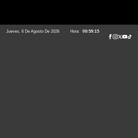
Jueves, 6 De Agosto De 2026
|
Hora:
00:59:16
|