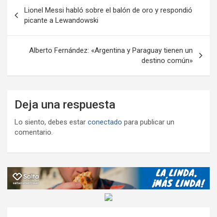
Navegación
k
p
ail
tir
Lionel Messi habló sobre el balón de oro y respondió
de
picante a Lewandowski
entradas
Alberto Fernández: «Argentina y Paraguay tienen un
destino común»
Deja una respuesta
Lo siento, debes estar
conectado
para publicar un
comentario.