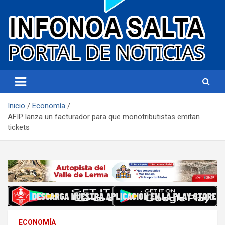
Portal de noticias
Infonoa Salta
Inicio
Economía
AFIP lanza un facturador para que monotributistas emitan
tickets
ECONOMÍA