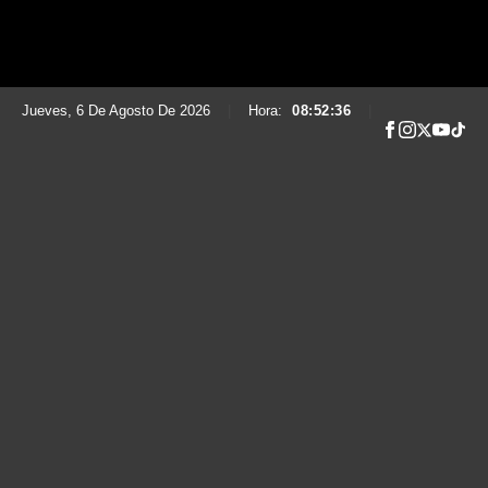
Jueves, 6 De Agosto De 2026
|
Hora:
08:52:37
|