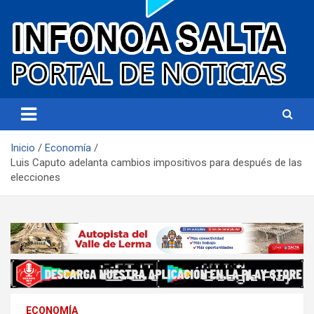
Portal de noticias
Infonoa Salta
Inicio
Economía
Luis Caputo adelanta cambios impositivos para después de las
elecciones
ECONOMÍA