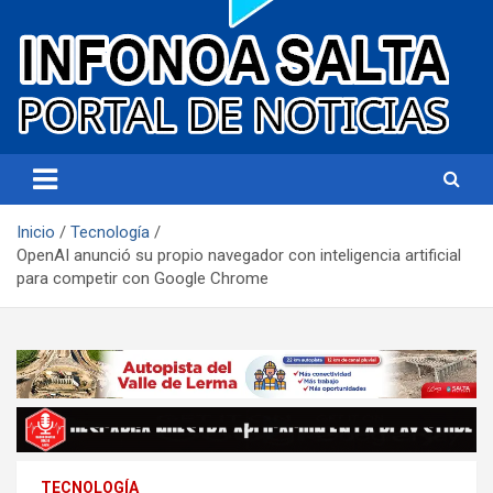
Portal de noticias
Infonoa Salta
Inicio
Tecnología
OpenAI anunció su propio navegador con inteligencia artificial
para competir con Google Chrome
TECNOLOGÍA