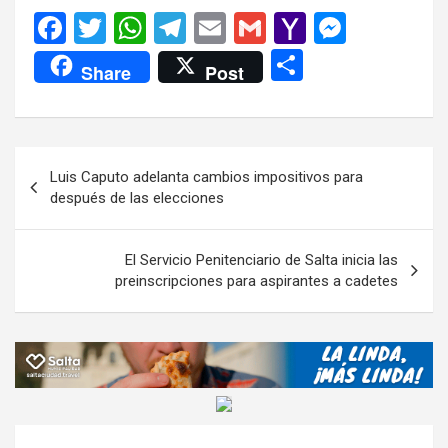
F
T
W
T
E
G
Y
M
a
wi
h
el
m
m
a
es
C
Share
Post
ce
tt
at
e
ail
ail
h
se
o
b
er
s
gr
o
n
m
o
A
a
o
g
p
Navegación
Luis Caputo adelanta cambios impositivos para
o
p
m
M
er
ar
de
después de las elecciones
k
p
ail
tir
entradas
El Servicio Penitenciario de Salta inicia las
preinscripciones para aspirantes a cadetes