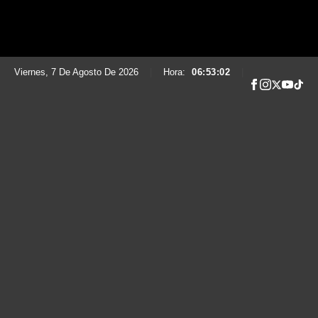
Viernes, 7 De Agosto De 2026
|
Hora:
06:53:03
|