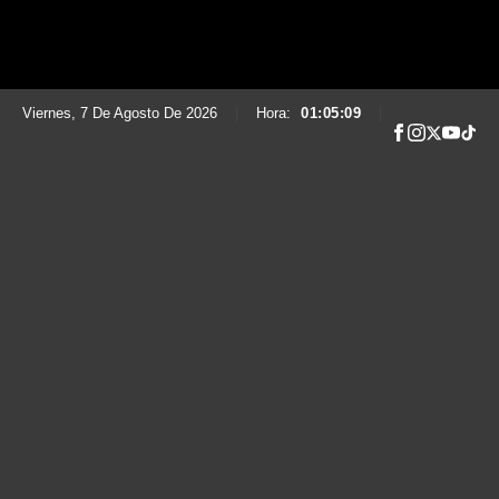
Viernes, 7 De Agosto De 2026
|
Hora:
01:05:10
|