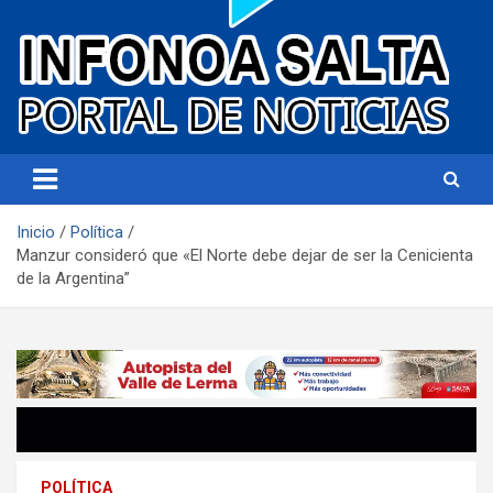
Portal de noticias
Infonoa Salta
Inicio
Política
Manzur consideró que «El Norte debe dejar de ser la Cenicienta
de la Argentina”
POLÍTICA