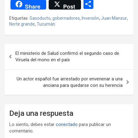
a
wi
h
el
m
m
a
es
C
Share
Post
ce
tt
at
e
ail
ail
h
se
o
Etiquetas:
Gasoducto
,
gobernadores
,
Inversión
,
Juan Manzur
,
b
er
s
gr
o
n
m
Norte grande
,
Tucumán
o
A
a
o
g
p
o
p
m
M
er
ar
Navegación
k
p
ail
tir
El ministerio de Salud confirmó el segundo caso de
de
Viruela del mono en el país
entradas
Un actor español fue arrestado por envenenar a una
anciana para quedarse con su herencia
Deja una respuesta
Lo siento, debes estar
conectado
para publicar un
comentario.