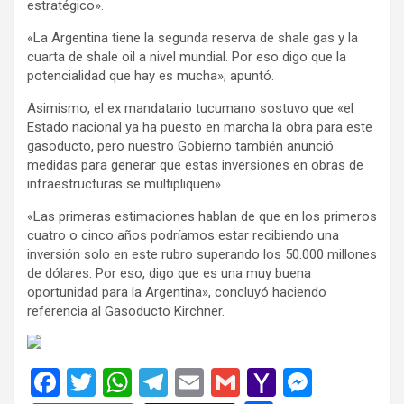
estratégico».
«La Argentina tiene la segunda reserva de shale gas y la
cuarta de shale oil a nivel mundial. Por eso digo que la
potencialidad que hay es mucha», apuntó.
Asimismo, el ex mandatario tucumano sostuvo que «el
Estado nacional ya ha puesto en marcha la obra para este
gasoducto, pero nuestro Gobierno también anunció
medidas para generar que estas inversiones en obras de
infraestructuras se multipliquen».
«Las primeras estimaciones hablan de que en los primeros
cuatro o cinco años podríamos estar recibiendo una
inversión solo en este rubro superando los 50.000 millones
de dólares. Por eso, digo que es una muy buena
oportunidad para la Argentina», concluyó haciendo
referencia al Gasoducto Kirchner.
F
T
W
T
E
G
Y
M