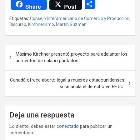
a
wi
h
el
m
m
a
es
C
Share
Post
ce
tt
at
e
ail
ail
h
se
o
Etiquetas:
Consejo Interamericano de Comercio y Producción
,
b
er
s
gr
o
n
m
Discurso
,
Kirchnerismo
,
Martin Guzman
o
A
a
o
g
p
o
p
m
M
er
ar
Navegación
k
p
ail
tir
Máximo Kirchner presentó proyecto para adelantar los
de
aumentos de salario pactados
entradas
Canadá ofrece aborto legal a mujeres estadounidenses
si se anula el derecho en EE.UU.
Deja una respuesta
Lo siento, debes estar
conectado
para publicar un
comentario.