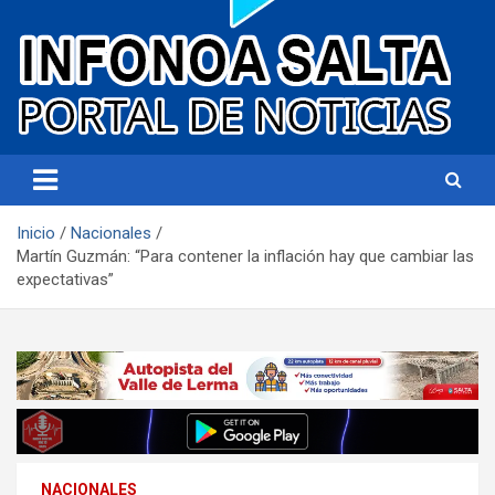
Portal de noticias
Infonoa Salta
Inicio
Nacionales
Martín Guzmán: “Para contener la inflación hay que cambiar las
expectativas”
NACIONALES