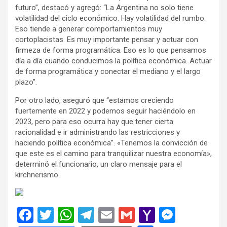
futuro”, destacó y agregó: “La Argentina no solo tiene
volatilidad del ciclo económico. Hay volatilidad del rumbo.
Eso tiende a generar comportamientos muy
cortoplacistas. Es muy importante pensar y actuar con
firmeza de forma programática. Eso es lo que pensamos
día a día cuando conducimos la política económica. Actuar
de forma programática y conectar el mediano y el largo
plazo”.
Por otro lado, aseguró que “estamos creciendo
fuertemente en 2022 y podemos seguir haciéndolo en
2023, pero para eso ocurra hay que tener cierta
racionalidad e ir administrando las restricciones y
haciendo política económica”. «Tenemos la convicción de
que este es el camino para tranquilizar nuestra economía»,
determinó el funcionario, un claro mensaje para el
kirchnerismo.
F
T
W
T
E
G
Y
M