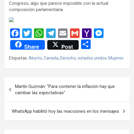
Congreso, algo que parece imposible con la actual
composición parlamentaria.
F
T
W
T
E
G
Y
M
a
wi
h
el
m
m
a
es
C
Share
Post
ce
tt
at
e
ail
ail
h
se
o
Etiquetas:
Aborto
,
Canada
,
Derecho
,
estados unidos
,
Mujeres
b
er
s
gr
o
n
m
o
A
a
o
g
p
o
p
m
M
er
ar
Navegación
Martín Guzmán: “Para contener la inflación hay que
k
p
ail
tir
de
cambiar las expectativas”
entradas
WhatsApp habilitó hoy las reacciones en los mensajes