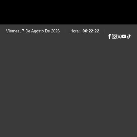
Viernes, 7 De Agosto De 2026
|
Hora:
00:22:23
|