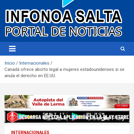
Portal de noticias
Infonoa Salta
Inicio
Internacionales
Canadá ofrece aborto legal a mujeres estadounidenses si se
anula el derecho en EE.UU.
INTERNACIONALES