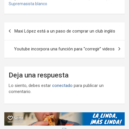
b
er
s
gr
o
n
m
Supremasista blanco
o
A
a
o
g
p
o
p
m
M
er
ar
Navegación
k
p
ail
tir
Maxi López está a un paso de comprar un club inglés
de
entradas
Youtube incorpora una función para “corregir” videos
Deja una respuesta
Lo siento, debes estar
conectado
para publicar un
comentario.