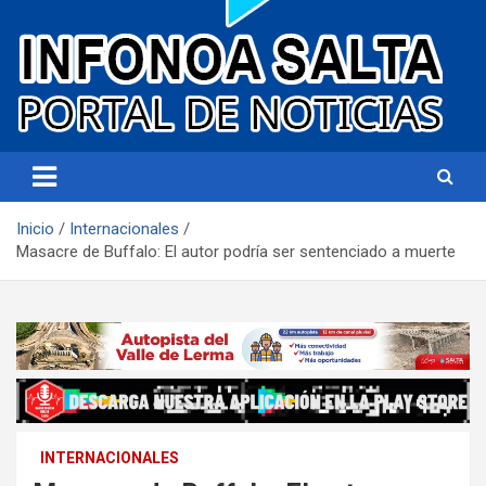
Portal de noticias
Infonoa Salta
Inicio
Internacionales
Masacre de Buffalo: El autor podría ser sentenciado a muerte
INTERNACIONALES