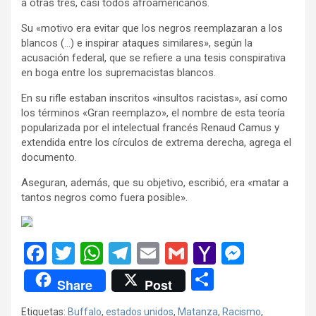
a otras tres, casi todos afroamericanos.
Su «motivo era evitar que los negros reemplazaran a los
blancos (…) e inspirar ataques similares», según la
acusación federal, que se refiere a una tesis conspirativa
en boga entre los supremacistas blancos.
En su rifle estaban inscritos «insultos racistas», así como
los términos «Gran reemplazo», el nombre de esta teoría
popularizada por el intelectual francés Renaud Camus y
extendida entre los círculos de extrema derecha, agrega el
documento.
Aseguran, además, que su objetivo, escribió, era «matar a
tantos negros como fuera posible».
F
T
W
T
E
G
Y
M
a
wi
h
el
m
m
a
es
C
Share
Post
ce
tt
at
e
ail
ail
h
se
o
Etiquetas:
Buffalo
,
estados unidos
,
Matanza
,
Racismo
,