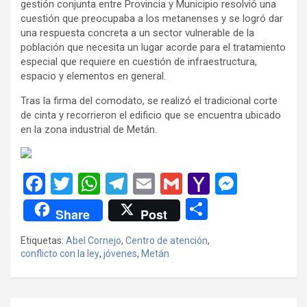
gestión conjunta entre Provincia y Municipio resolvió una
cuestión que preocupaba a los metanenses y se logró dar
una respuesta concreta a un sector vulnerable de la
población que necesita un lugar acorde para el tratamiento
especial que requiere en cuestión de infraestructura,
espacio y elementos en general.
Tras la firma del comodato, se realizó el tradicional corte
de cinta y recorrieron el edificio que se encuentra ubicado
en la zona industrial de Metán.
F
T
W
T
E
G
Y
M
a
wi
h
el
m
m
a
es
C
Share
Post
ce
tt
at
e
ail
ail
h
se
o
Etiquetas:
Abel Cornejo
,
Centro de atención
,
b
er
s
gr
o
n
m
conflicto con la ley
,
jóvenes
,
Metán
o
A
a
o
g
p
o
p
m
M
er
ar