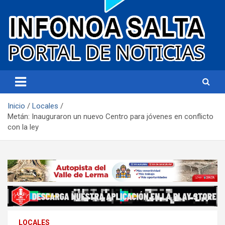
Portal de noticias
Infonoa Salta
Inicio
Locales
Metán: Inauguraron un nuevo Centro para jóvenes en conflicto
con la ley
LOCALES