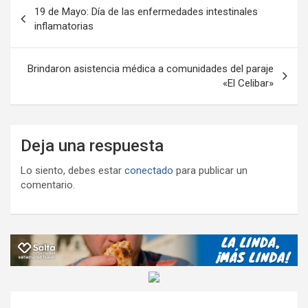
Navegación
k
p
ail
tir
19 de Mayo: Día de las enfermedades intestinales
de
inflamatorias
entradas
Brindaron asistencia médica a comunidades del paraje
«El Celibar»
Deja una respuesta
Lo siento, debes estar
conectado
para publicar un
comentario.