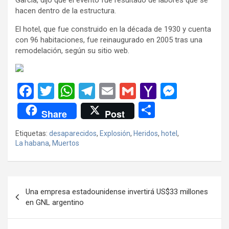
hacen dentro de la estructura.
El hotel, que fue construido en la década de 1930 y cuenta
con 96 habitaciones, fue reinaugurado en 2005 tras una
remodelación, según su sitio web.
F
T
W
T
E
G
Y
M
a
wi
h
el
m
m
a
es
C
Share
Post
ce
tt
at
e
ail
ail
h
se
o
Etiquetas:
desaparecidos
,
Explosión
,
Heridos
,
hotel
,
b
er
s
gr
o
n
m
La habana
,
Muertos
o
A
a
o
g
p
o
p
m
M
er
ar
Navegación
k
p
ail
tir
Una empresa estadounidense invertirá US$33 millones
de
en GNL argentino
entradas