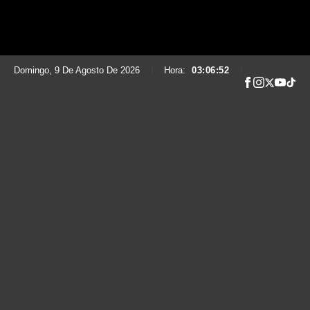
Domingo, 9 De Agosto De 2026
|
Hora:
03:06:54
|