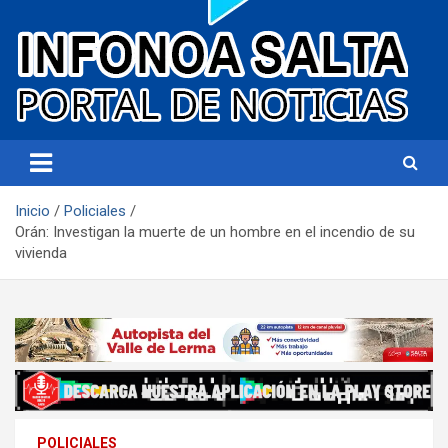
Portal de noticias
Infonoa Salta
Inicio
Policiales
Orán: Investigan la muerte de un hombre en el incendio de su
vivienda
POLICIALES