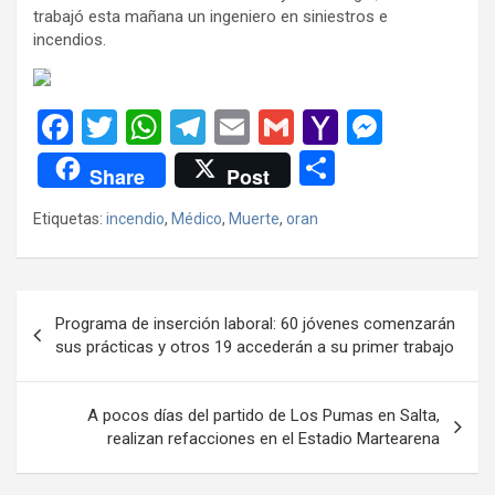
trabajó esta mañana un ingeniero en siniestros e
incendios.
F
T
W
T
E
G
Y
M
a
wi
h
el
m
m
a
es
C
Share
Post
ce
tt
at
e
ail
ail
h
se
o
Etiquetas:
incendio
,
Médico
,
Muerte
,
oran
b
er
s
gr
o
n
m
o
A
a
o
g
p
o
p
m
M
er
ar
Navegación
Programa de inserción laboral: 60 jóvenes comenzarán
k
p
ail
tir
de
sus prácticas y otros 19 accederán a su primer trabajo
entradas
A pocos días del partido de Los Pumas en Salta,
realizan refacciones en el Estadio Martearena