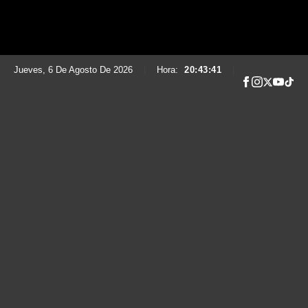
Jueves, 6 De Agosto De 2026
|
Hora:
20:43:42
|