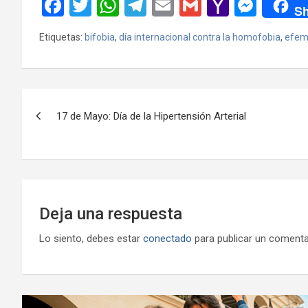
F
T
W
T
E
G
Y
M
Sh
a
wi
h
el
m
m
a
es
Etiquetas:
bifobia
,
día internacional contra la homofobia
,
efem
ce
tt
at
e
ail
ail
h
se
b
er
s
gr
o
n
o
A
a
o
g
Navegación
o
p
m
M
er
17 de Mayo: Día de la Hipertensión Arterial
de
k
p
ail
entradas
Deja una respuesta
Lo siento, debes estar
conectado
para publicar un comenta