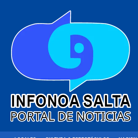
al
contenido
Portal de noticias
Infonoa Salta