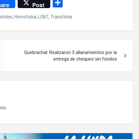
C
are
Post
o
érides
,
Homofobia
,
LGBT
,
Transfobia
m
p
ar
tir
Quebrachal: Realizaron 3 allanamientos por la
entrega de cheques sin fondos
rio.