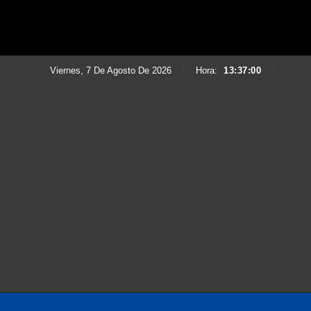
Viernes, 7 De Agosto De 2026
|
Hora:
13:37:02
|
Saltar