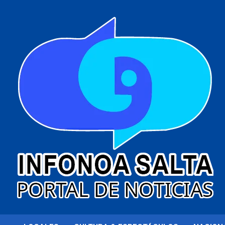
al
contenido
Portal de noticias
Infonoa Salta