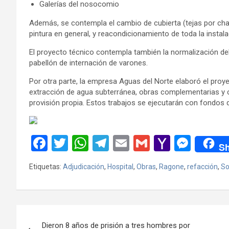
Galerías del nosocomio
Además, se contempla el cambio de cubierta (tejas por chap
pintura en general, y reacondicionamiento de toda la instala
El proyecto técnico contempla también la normalización del s
pabellón de internación de varones.
Por otra parte, la empresa Aguas del Norte elaboró el proy
extracción de agua subterránea, obras complementarias y ca
provisión propia. Estos trabajos se ejecutarán con fondos de
F
T
W
T
E
G
Y
M
Sh
a
wi
h
el
m
m
a
es
Etiquetas:
Adjudicación
,
Hospital
,
Obras
,
Ragone
,
refacción
,
So
ce
tt
at
e
ail
ail
h
se
b
er
s
gr
o
n
o
A
a
o
g
Navegación
o
p
m
M
er
Dieron 8 años de prisión a tres hombres por