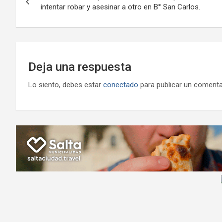
de
intentar robar y asesinar a otro en B° San Carlos.
k
p
ail
entradas
Deja una respuesta
Lo siento, debes estar
conectado
para publicar un comenta