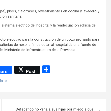
a), pisos, cielorrasos, revestimientos en cocina y lavadero y
ción sanitaria.
istema eléctrico del hospital y la readecuación edilicia del
ecto ejecutivo para la construcción de un pozo profundo para
ñerías de nexo, a fin de dotar al hospital de una fuente de
l Ministerio de Infraestructura de la Provincia.
C
are
Post
o
bres
m
p
ar
tir
Defedefico no vería a sus hijas por miedo a que