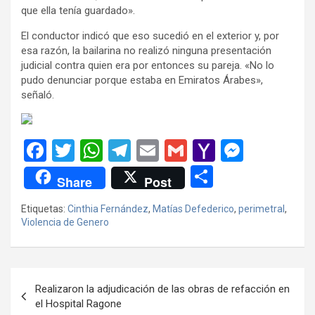
que ella tenía guardado».
El conductor indicó que eso sucedió en el exterior y, por
esa razón, la bailarina no realizó ninguna presentación
judicial contra quien era por entonces su pareja. «No lo
pudo denunciar porque estaba en Emiratos Árabes»,
señaló.
F
T
W
T
E
G
Y
M
a
wi
h
el
m
m
a
es
C
Share
Post
ce
tt
at
e
ail
ail
h
se
o
Etiquetas:
Cinthia Fernández
,
Matías Defederico
,
perimetral
,
b
er
s
gr
o
n
m
Violencia de Genero
o
A
a
o
g
p
o
p
m
M
er
ar
Navegación
k
p
ail
tir
Realizaron la adjudicación de las obras de refacción en
de
el Hospital Ragone