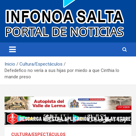
Portal de noticias
Infonoa Salta
Inicio
Cultura/Espectáculos
Defedefico no vería a sus hijas por miedo a que Cinthia lo
mande preso
CULTURA/ESPECTÁCULOS