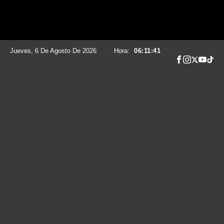
Jueves, 6 De Agosto De 2026
|
Hora:
06:11:42
|