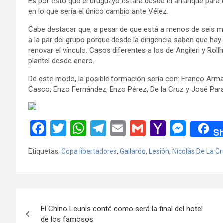
Es por esto que el uruguayo estará desde el arranque para
en lo que sería el único cambio ante Vélez.
Cabe destacar que, a pesar de que está a menos de seis me
a la par del grupo porque desde la dirigencia saben que hay
renovar el vínculo. Casos diferentes a los de Angileri y Roll
plantel desde enero.
De este modo, la posible formación sería con: Franco Arma
Casco; Enzo Fernández, Enzo Pérez, De la Cruz y José Parad
F
T
W
T
E
G
Y
M
Sh
a
wi
h
el
m
m
a
es
Etiquetas:
Copa libertadores
,
Gallardo
,
Lesión
,
Nicolás De La C
ce
tt
at
e
ail
ail
h
se
b
er
s
gr
o
n
o
A
a
o
g
Navegación
o
p
m
M
er
El Chino Leunis contó como será la final del hotel
de
de los famosos