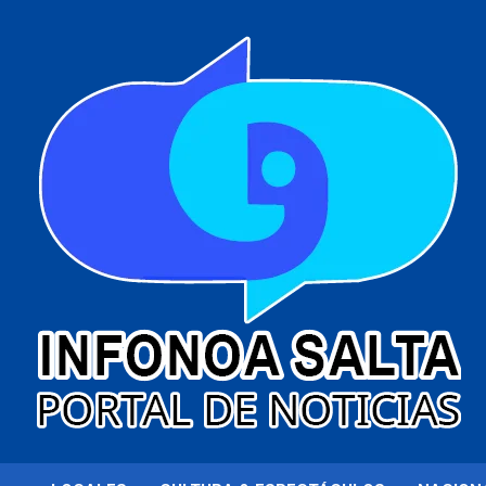
al
contenido
Portal de noticias
Infonoa Salta