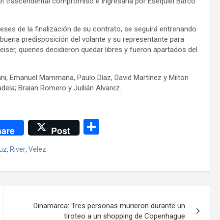
 el trascendental compromiso e ingresaría por Esequiel Barco
ses de la finalización de su contrato, se seguirá entrenando
 buena predisposición del volante y su representante para
heiser, quienes decidieron quedar libres y fueron apartados del
ni, Emanuel Mammana, Paulo Díaz, David Martínez y Milton
ela; Braian Romero y Juilián Alvarez.
C
are
Post
o
ruz
,
River
,
Velez
m
p
ar
tir
Dinamarca: Tres personas murieron durante un
tiroteo a un shopping de Copenhague