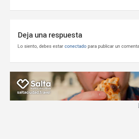
k
p
ail
entradas
Deja una respuesta
Lo siento, debes estar
conectado
para publicar un comenta