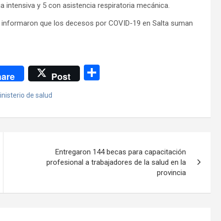
a intensiva y 5 con asistencia respiratoria mecánica.
a informaron que los decesos por COVID-19 en Salta suman
C
are
Post
o
nisterio de salud
m
p
ar
tir
Entregaron 144 becas para capacitación
profesional a trabajadores de la salud en la
provincia