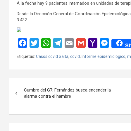
A la fecha hay 9 pacientes internados en unidades de terapi
Desde la Dirección General de Coordinación Epidemiológic
3.432.
F
T
W
T
E
G
Y
M
Sh
a
wi
h
el
m
m
a
es
Etiquetas:
Casos covid Salta
,
covid
,
Informe epidemiológico
,
mi
ce
tt
at
e
ail
ail
h
se
b
er
s
gr
o
n
o
A
a
o
g
Navegación
o
p
m
M
er
Cumbre del G7: Fernández busca encender la
de
alarma contra el hambre
k
p
ail
entradas