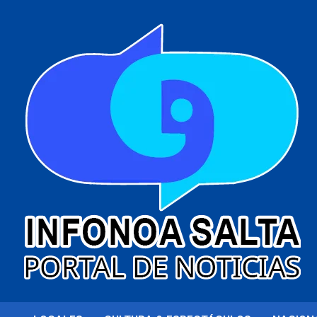
al
contenido
Portal de noticias
Infonoa Salta