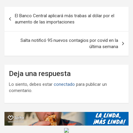
o
p
m
M
er
ar
Navegación
k
p
ail
tir
El Banco Central aplicará más trabas al dólar por el
de
aumento de las importaciones
entradas
Salta notificó 95 nuevos contagios por covid en la
última semana
Deja una respuesta
Lo siento, debes estar
conectado
para publicar un
comentario.