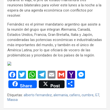
reuniones bilaterales para volver este lunes a la noche a la
espera de una agenda económica con conflictos por
resolver.
Fernández es el primer mandatario argentino que asiste a
la reunión del grupo que integran Alemania, Canadá,
Estados Unidos, Francia, Gran Bretaña, Italia y Japón,
consideradas las potencias económicas e industrializadas
más importantes del mundo, y también es el único de
América Latina, por lo que oficiará de vocero de las
problemáticas y prioridades de los países de la región.
F
T
W
T
E
G
Y
M
a
wi
h
el
m
m
a
es
C
Share
Post
ce
tt
at
e
ail
ail
h
se
o
Etiquetas:
alberto fernandez
,
alemania
,
cafiero
,
cumbre
,
G7
,
b
er
s
gr
o
n
m
Massa
o
A
a
o
g
p