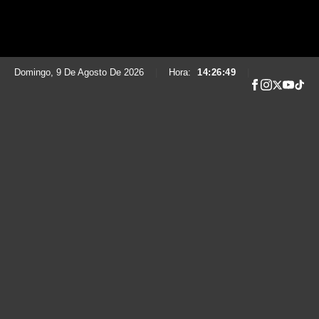
Domingo, 9 De Agosto De 2026
|
Hora:
14:26:50
|