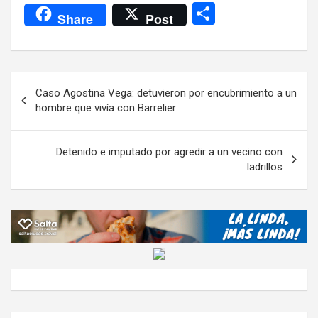
a
wi
h
el
m
m
a
es
C
Share
Post
ce
tt
at
e
ail
ail
h
se
o
b
er
s
gr
o
n
m
o
A
a
o
g
p
Navegación
Caso Agostina Vega: detuvieron por encubrimiento a un
o
p
m
M
er
ar
de
hombre que vivía con Barrelier
k
p
ail
tir
entradas
Detenido e imputado por agredir a un vecino con
ladrillos