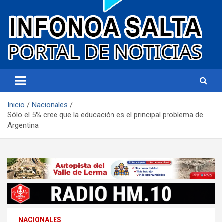
Portal de noticias
Infonoa Salta
Inicio
Nacionales
Sólo el 5% cree que la educación es el principal problema de
Argentina
NACIONALES