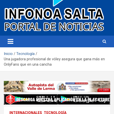
Portal de noticias
Infonoa Salta
Inicio
Tecnología
Una jugadora profesional de vóley asegura que gana más en
OnlyFans que en una cancha
INTERNACIONALES
TECNOLOGÍA