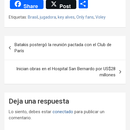
a
wi
h
el
m
m
a
es
C
Share
Post
ce
tt
at
e
ail
ail
h
se
o
Etiquetas:
Brasil
,
jugadora
,
key alves
,
Only fans
,
Voley
b
er
s
gr
o
n
m
o
A
a
o
g
p
o
p
m
M
er
ar
Navegación
Batakis postergó la reunión pactada con el Club de
k
p
ail
tir
de
París
entradas
Inician obras en el Hospital San Bernardo por US$28
millones
Deja una respuesta
Lo siento, debes estar
conectado
para publicar un
comentario.