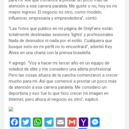
atención a esa carrera paralela. Me guste o no, hoy es mi
mayor ingreso. El negocio es otro, como modelo,
influencer, empresaria y emprendedora”, contó.
“Las fotos que publico en mi página de OnlyFans están
totalmente destinadas sesiones ‘lights’ y profesionales.
Nada de desnudos ni nada por el estilo. Cualquiera que
busque esto en mi perfil no lo encontrará”, advirtió Key
Alves en una charla con la prensa brasileña.
Y agregó: “Voy a hacer mi tercer año en un equipo de
voleibol de elite y me considero una atleta profesional.
Pero las cosas afuera de la cancha comenzaron a crecer
mucho para mí. Así que comencé a prestar un poco más
de atención a esa carrera paralela. Me considero un
deportista y eso fue lo que hizo crecer mi imagen en
Internet, pero ahora el negocio es otro”, explicó.
F
T
W
T
E
G
Y
M