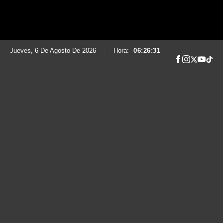
Jueves, 6 De Agosto De 2026
|
Hora:
06:26:32
|