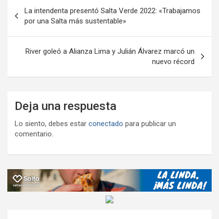
Navegación
k
p
ail
tir
La intendenta presentó Salta Verde 2022: «Trabajamos
de
por una Salta más sustentable»
entradas
River goleó a Alianza Lima y Julián Álvarez marcó un
nuevo récord
Deja una respuesta
Lo siento, debes estar
conectado
para publicar un
comentario.