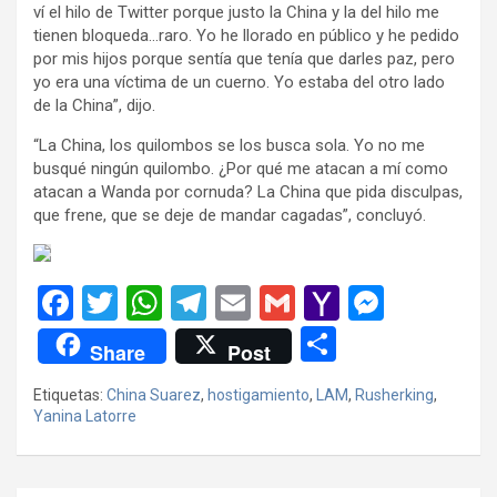
ví el hilo de Twitter porque justo la China y la del hilo me
tienen bloqueda…raro. Yo he llorado en público y he pedido
por mis hijos porque sentía que tenía que darles paz, pero
yo era una víctima de un cuerno. Yo estaba del otro lado
de la China”, dijo.
“La China, los quilombos se los busca sola. Yo no me
busqué ningún quilombo. ¿Por qué me atacan a mí como
atacan a Wanda por cornuda? La China que pida disculpas,
que frene, que se deje de mandar cagadas”, concluyó.
F
T
W
T
E
G
Y
M
a
wi
h
el
m
m
a
es
C
Share
Post
ce
tt
at
e
ail
ail
h
se
o
Etiquetas:
China Suarez
,
hostigamiento
,
LAM
,
Rusherking
,
b
er
s
gr
o
n
m
Yanina Latorre
o
A
a
o
g
p
o
p
m
M
er
ar