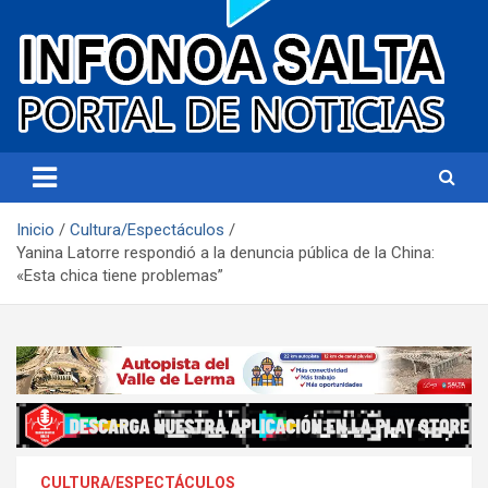
Portal de noticias
Infonoa Salta
Inicio
Cultura/Espectáculos
Yanina Latorre respondió a la denuncia pública de la China:
«Esta chica tiene problemas”
CULTURA/ESPECTÁCULOS