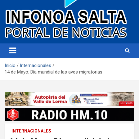
Portal de noticias
Infonoa Salta
Inicio
Internacionales
14 de Mayo: Día mundial de las aves migratorias
INTERNACIONALES