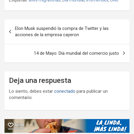
b
er
s
gr
o
n
m
o
A
a
o
g
p
o
p
m
M
er
ar
Navegación
Elon Musk suspendió la compra de Twitter y las
k
p
ail
tir
de
acciones de la empresa cayeron
entradas
14 de Mayo: Día mundial del comercio justo
Deja una respuesta
Lo siento, debes estar
conectado
para publicar un
comentario.