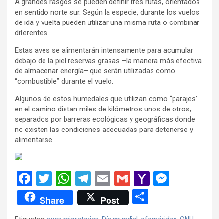
A grandes rasgos se pueden definir tres rutas, orientados
en sentido norte sur. Según la especie, durante los vuelos
de ida y vuelta pueden utilizar una misma ruta o combinar
diferentes.
Estas aves se alimentarán intensamente para acumular
debajo de la piel reservas grasas –la manera más efectiva
de almacenar energía– que serán utilizadas como
“combustible” durante el vuelo.
Algunos de estos humedales que utilizan como “parajes”
en el camino distan miles de kilómetros unos de otros,
separados por barreras ecológicas y geográficas donde
no existen las condiciones adecuadas para detenerse y
alimentarse.
F
T
W
T
E
G
Y
M
a
wi
h
el
m
m
a
es
C
Share
Post
ce
tt
at
e
ail
ail
h
se
o
Etiquetas:
aves migratorias
,
Día mundial
,
efemérides
,
ONU