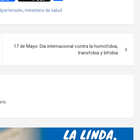
o
ipertensión
,
ministerio de salud
m
p
ar
tir
17 de Mayo: Día internacional contra la homofobia,
transfobia y bifobia
rio.