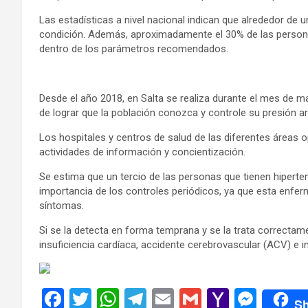
Las estadísticas a nivel nacional indican que alrededor d
condición. Además, aproximadamente el 30% de las persona
dentro de los parámetros recomendados.
Desde el año 2018, en Salta se realiza durante el mes de ma
de lograr que la población conozca y controle su presión art
Los hospitales y centros de salud de las diferentes áreas 
actividades de información y concientización.
Se estima que un tercio de las personas que tienen hipertens
importancia de los controles periódicos, ya que esta enfer
síntomas.
Si se la detecta en forma temprana y se la trata correctame
insuficiencia cardíaca, accidente cerebrovascular (ACV) e in
F
T
W
T
E
G
Y
M
Sh