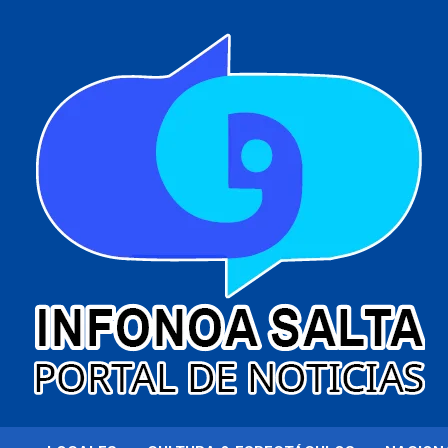
al
contenido
Portal de noticias
Infonoa Salta