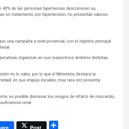
e un 40% de las personas hipertensas desconocen su
s en tratamiento por hipertensión, no presentan valores
yo una campaña a nivel provincial, con el objetivo principal
erial.
operativas organizan en sus respectivos ámbitos distintas
ión no lo sabe, por lo que el Ministerio destaca la
medad, en sus etapas iniciales, muy rara vez presenta
nte, es posible disminuir los riesgos de infarto de miocardio,
suficiencia renal.
C
are
Post