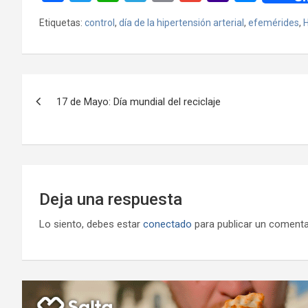
a
wi
h
el
m
m
a
es
Etiquetas:
control
,
día de la hipertensión arterial
,
efemérides
,
H
ce
tt
at
e
ail
ail
h
se
b
er
s
gr
o
n
o
A
a
o
g
Navegación
o
p
m
M
er
17 de Mayo: Día mundial del reciclaje
de
k
p
ail
entradas
Deja una respuesta
Lo siento, debes estar
conectado
para publicar un comenta