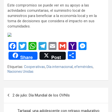
Este compromiso se puede ver en su apoyo a las
actividades comunitarias, el suministro local de
suministros para beneficiar a la economía local y en la
toma de decisiones que considera el impacto en sus
comunidades.
F
T
W
T
E
G
Y
M
a
wi
h
el
m
m
a
es
C
Share
Post
ce
tt
at
e
ail
ail
h
se
o
Etiquetas:
Cooperativas
,
Día internacional
,
efemérides
,
b
er
s
gr
o
n
m
Naciones Unidas
o
A
a
o
g
p
o
p
m
M
er
ar
Navegación
k
p
ail
tir
2 de julio: Día Mundial de los OVNIs
de
entradas
Tartagal: una adolescente con retraso madurativo