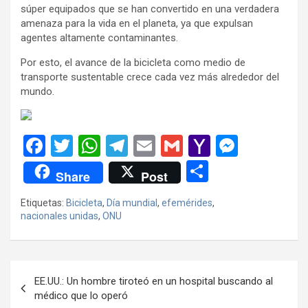
súper equipados que se han convertido en una verdadera
amenaza para la vida en el planeta, ya que expulsan
agentes altamente contaminantes.
Por esto, el avance de la bicicleta como medio de
transporte sustentable crece cada vez más alrededor del
mundo.
F
T
W
T
E
G
Y
M
a
wi
h
el
m
m
a
es
C
Share
Post
ce
tt
at
e
ail
ail
h
se
o
Etiquetas:
Bicicleta
,
Día mundial
,
efemérides
,
b
er
s
gr
o
n
m
nacionales unidas
,
ONU
o
A
a
o
g
p
o
p
m
M
er
ar
Navegación
k
p
ail
tir
EE.UU.: Un hombre tiroteó en un hospital buscando al
de
médico que lo operó