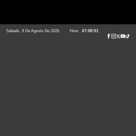
Sábado, 8 De Agosto De 2026
|
Hora:
07:09:52
|