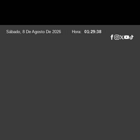
Sábado, 8 De Agosto De 2026
|
Hora:
01:29:39
|