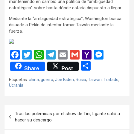
manteniendo en cambio una política de “ambigüedad
estratégica” sobre hasta dónde estaría dispuesto a llegar.
Mediante la “ambigüedad estratégica”, Washington busca
disuadir a Pekín de intentar tomar Taiwán mediante la
fuerza.
F
T
W
T
E
G
Y
M
a
wi
h
el
m
m
a
es
C
Share
Post
ce
tt
at
e
ail
ail
h
se
o
Etiquetas:
china
,
guerra
,
Joe Biden
,
Rusia
,
Taiwan
,
Tratado
,
b
er
s
gr
o
n
m
Ucrania
o
A
a
o
g
p
o
p
m
M
er
ar
Navegación
k
p
ail
tir
Tras las polémicas por el show de Tini, Lgante salió a
de
hacer su descargo
entradas