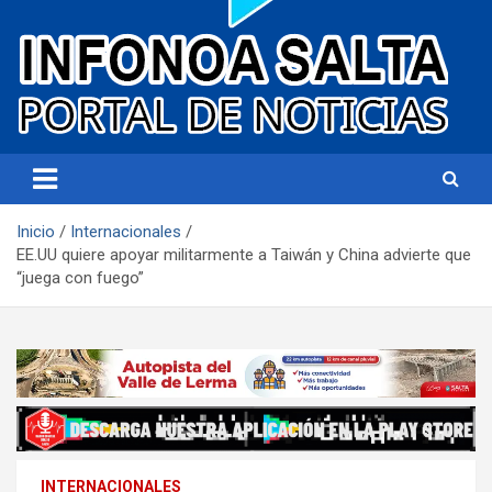
Portal de noticias
Infonoa Salta
Inicio
Internacionales
EE.UU quiere apoyar militarmente a Taiwán y China advierte que
“juega con fuego”
INTERNACIONALES