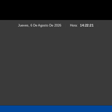
Jueves, 6 De Agosto De 2026
|
Hora:
14:22:22
|
Saltar