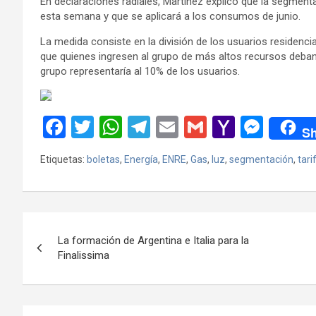
En declaraciones radiales, Martínez explicó que la segment
esta semana y que se aplicará a los consumos de junio.
La medida consiste en la división de los usuarios residenc
que quienes ingresen al grupo de más altos recursos deban a
grupo representaría al 10% de los usuarios.
F
T
W
T
E
G
Y
M
Sh
a
wi
h
el
m
m
a
es
Etiquetas:
boletas
,
Energía
,
ENRE
,
Gas
,
luz
,
segmentación
,
tari
ce
tt
at
e
ail
ail
h
se
b
er
s
gr
o
n
o
A
a
o
g
Navegación
o
p
m
M
er
La formación de Argentina e Italia para la
de
Finalissima
k
p
ail
entradas