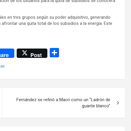
ación de los usuarios para la quita de subsidios se conocerá
iales en tres grupos según su poder adquisitivo, generando
frontar una quita total de los subsidios a la energía. Este
C
are
Post
o
fas
m
p
ar
tir
Fernández se refirió a Macri como un “Ladrón de
guante blanco”