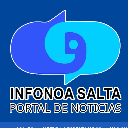
al
contenido
Portal de noticias
Infonoa Salta