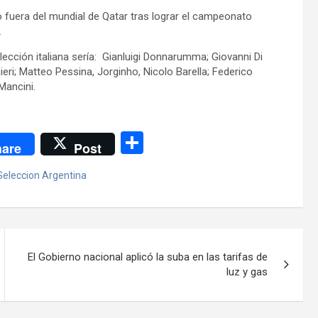
o fuera del mundial de Qatar tras lograr el campeonato
.
lección italiana sería: Gianluigi Donnarumma; Giovanni Di
eri; Matteo Pessina, Jorginho, Nicolo Barella; Federico
Mancini.
C
are
Post
o
Seleccion Argentina
m
p
ar
tir
El Gobierno nacional aplicó la suba en las tarifas de
luz y gas