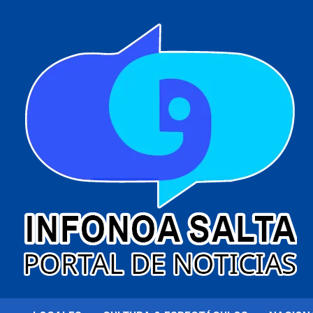
al
contenido
Portal de noticias
Infonoa Salta