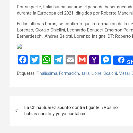
Por su parte, Italia busca sacarse el peso de haber quedad
durante la Eurocopa del 2021, dirigidos por Roberto Mancini
En las últimas horas, se confirmó que la formación de la se
Lorenzo, Giorgio Chiellini, Leonardo Bonucci, Emerson Palmi
Bernardeschi, Andrea Belotti, Lorenzo Insigne. DT: Roberto 
F
T
W
T
E
G
Y
M
Sh
a
wi
h
el
m
m
a
es
Etiquetas:
Finalissima
,
Formación
,
italia
,
Lionel Scaloni
,
Messi
,
ce
tt
at
e
ail
ail
h
se
b
er
s
gr
o
n
o
A
a
o
g
Navegación
o
p
m
M
er
La China Suarez apuntó contra Lgante: «Vos no
de
habías nacido y yo ya cantaba»
k
p
ail
entradas