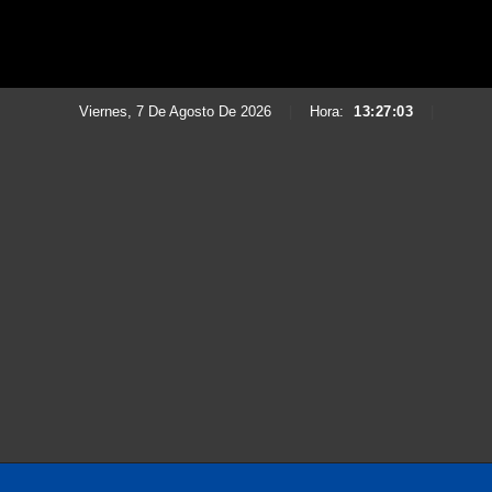
Viernes, 7 De Agosto De 2026
|
Hora:
13:27:05
|
Saltar