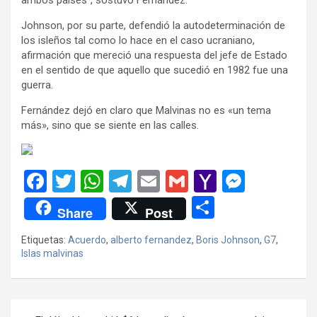
Johnson, por su parte, defendió la autodeterminación de
los isleños tal como lo hace en el caso ucraniano,
afirmación que mereció una respuesta del jefe de Estado
en el sentido de que aquello que sucedió en 1982 fue una
guerra.
Fernández dejó en claro que Malvinas no es «un tema
más», sino que se siente en las calles.
F
T
W
T
E
G
Y
M
a
wi
h
el
m
m
a
es
C
Share
Post
ce
tt
at
e
ail
ail
h
se
o
Etiquetas:
Acuerdo
,
alberto fernandez
,
Boris Johnson
,
G7
,
b
er
s
gr
o
n
m
Islas malvinas
o
A
a
o
g
p
o
p
m
M
er
ar
Navegación
k
p
ail