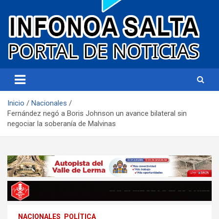
Portal de noticias
Infonoa Salta
Inicio
Nacionales
Fernández negó a Boris Johnson un avance bilateral sin
negociar la soberanía de Malvinas
NACIONALES
POLÍTICA